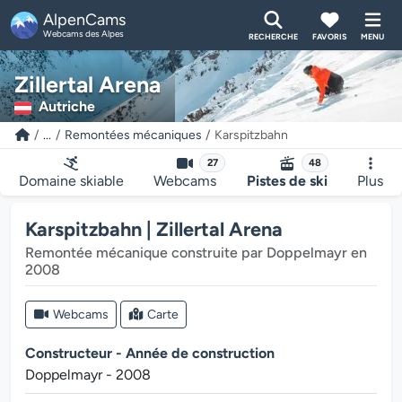
AlpenCams
Webcams des Alpes
RECHERCHE
FAVORIS
MENU
Zillertal Arena
Autriche
...
Remontées mécaniques
Karspitzbahn
27
48
Domaine skiable
Webcams
Pistes de ski
Plus
Karspitzbahn | Zillertal Arena
Remontée mécanique construite par Doppelmayr en
2008
Webcams
Carte
Constructeur - Année de construction
Doppelmayr - 2008