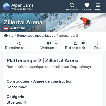
AlpenCams
Webcams des Alpes
RECHERCHE
FAVORIS
MENU
Zillertal Arena
Autriche
...
Remontées mécaniques
Plattenanger 2
27
48
Domaine skiable
Webcams
Pistes de ski
Plus
Plattenanger 2 | Zillertal Arena
Remontée mécanique construite par Doppelmayr
Constructeur - Année de construction
Doppelmayr
Catégorie
Stoeltjeslift