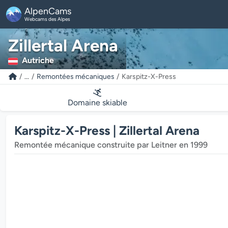
AlpenCams
Webcams des Alpes
Zillertal Arena
Autriche
...
Remontées mécaniques
Karspitz-X-Press
Domaine skiable
Karspitz-X-Press | Zillertal Arena
Remontée mécanique construite par Leitner en 1999