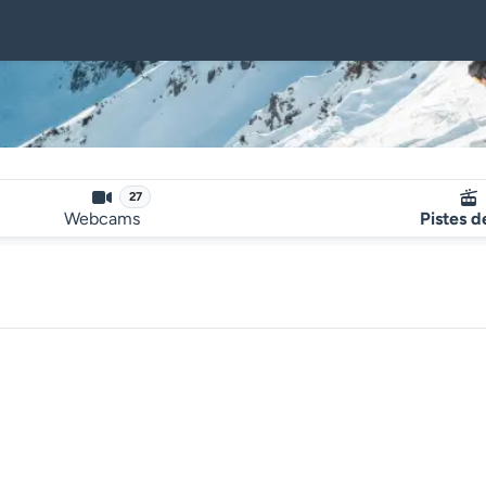
27
Webcams
Pistes d