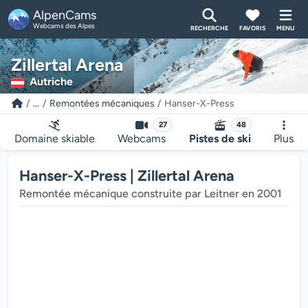
AlpenCams
Webcams des Alpes
RECHERCHE
FAVORIS
MENU
Zillertal Arena
Autriche
...
Remontées mécaniques
Hanser-X-Press
27
48
Domaine skiable
Webcams
Pistes de ski
Plus
Hanser-X-Press | Zillertal Arena
Remontée mécanique construite par Leitner en 2001