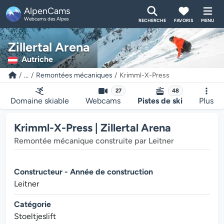
AlpenCams
Webcams des Alpes
RECHERCHE
FAVORIS
MENU
Zillertal Arena
Autriche
...
Remontées mécaniques
Krimml-X-Press
27
48
Domaine skiable
Webcams
Pistes de ski
Plus
Krimml-X-Press | Zillertal Arena
Remontée mécanique construite par Leitner
Constructeur - Année de construction
Leitner
Catégorie
Stoeltjeslift