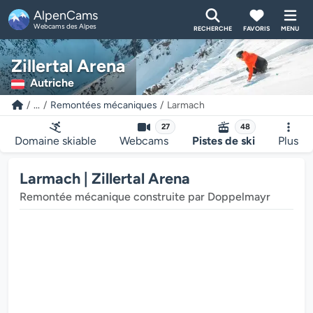
AlpenCams
Webcams des Alpes
RECHERCHE
FAVORIS
MENU
Zillertal Arena
Autriche
...
Remontées mécaniques
Larmach
27
48
Domaine skiable
Webcams
Pistes de ski
Plus
Larmach | Zillertal Arena
Remontée mécanique construite par Doppelmayr