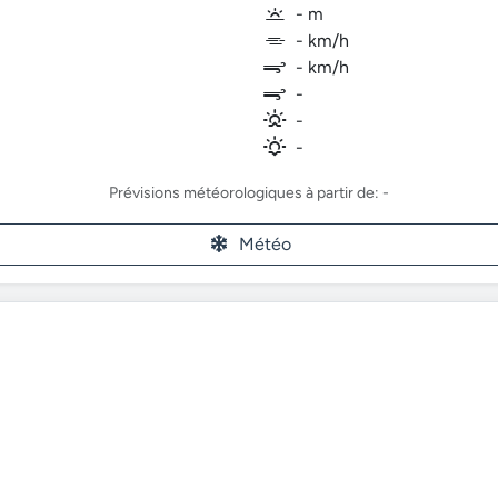
- m
- km/h
- km/h
-
-
-
Prévisions météorologiques à partir de: -
Météo