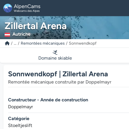
AlpenCams
Webcams des Alpes
Zillertal Arena
Autriche
...
Remontées mécaniques
Sonnwendkopf
Domaine skiable
Sonnwendkopf | Zillertal Arena
Remontée mécanique construite par Doppelmayr
Constructeur - Année de construction
Doppelmayr
Catégorie
Stoeltjeslift