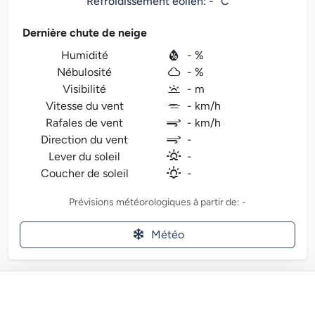
Refroidissement éolien: - °C
Dernière chute de neige
Humidité
- %
Nébulosité
- %
Visibilité
- m
Vitesse du vent
- km/h
Rafales de vent
- km/h
Direction du vent
-
Lever du soleil
-
Coucher de soleil
-
Prévisions météorologiques à partir de: -
Météo