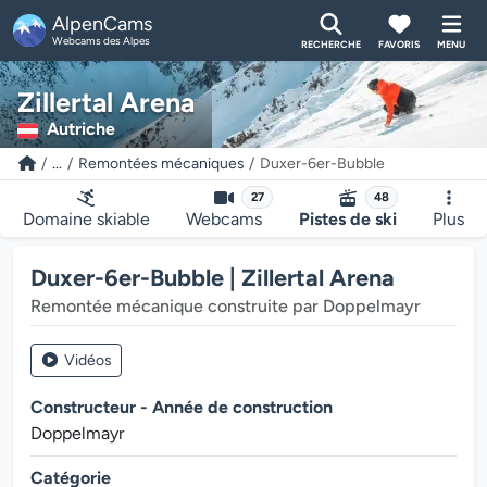
AlpenCams
Webcams des Alpes
RECHERCHE
FAVORIS
MENU
Zillertal Arena
Autriche
...
Remontées mécaniques
Duxer-6er-Bubble
27
48
Domaine skiable
Webcams
Pistes de ski
Plus
Duxer-6er-Bubble | Zillertal Arena
Remontée mécanique construite par Doppelmayr
Vidéos
Constructeur - Année de construction
Doppelmayr
Catégorie