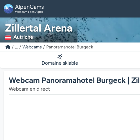
AlpenCams
Webcams des Alpes
Zillertal Arena
Autriche
...
Webcams
Panoramahotel Burgeck
Domaine skiable
Webcam Panoramahotel Burgeck | Zill
Webcam en direct