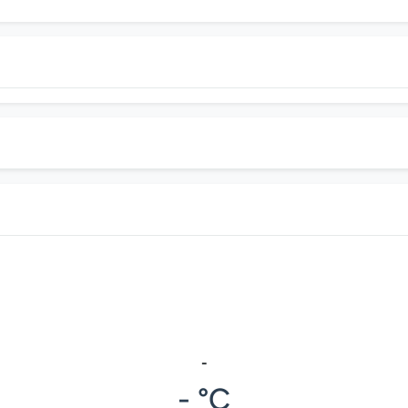
-
- °C