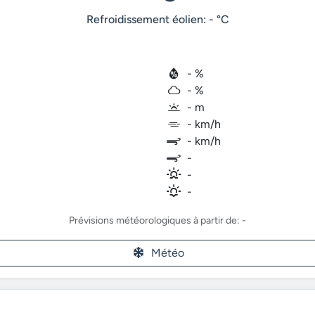
Refroidissement éolien: - °C
- %
- %
- m
- km/h
- km/h
-
-
-
Prévisions météorologiques à partir de: -
Météo