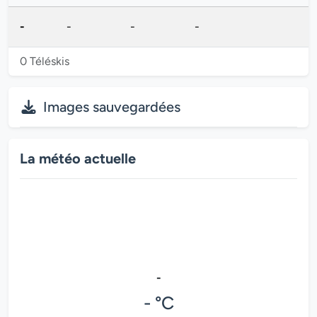
-
-
-
-
0 Téléskis
Images sauvegardées
La météo actuelle
-
- °C