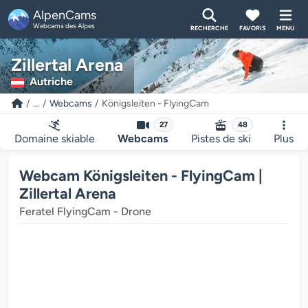
AlpenCams
Webcams des Alpes
RECHERCHE
FAVORIS
MENU
Zillertal Arena
Autriche
...
Webcams
Königsleiten - FlyingCam
27
48
Domaine skiable
Webcams
Pistes de ski
Plus
Webcam Königsleiten - FlyingCam |
Zillertal Arena
Feratel FlyingCam - Drone
Le lecteur multimédia de la webcam