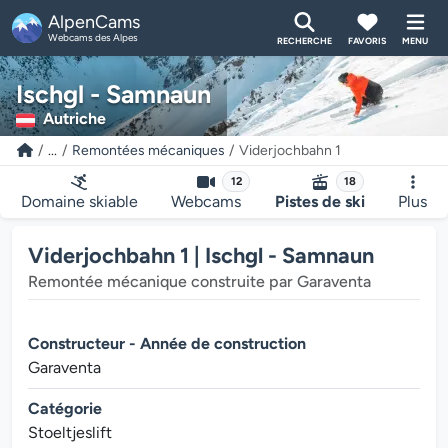
AlpenCams
Webcams des Alpes
RECHERCHE
FAVORIS
MENU
Ischgl - Samnaun
Autriche
...
Remontées mécaniques
Viderjochbahn 1
12
18
Domaine skiable
Webcams
Pistes de ski
Plus
Viderjochbahn 1 | Ischgl - Samnaun
Remontée mécanique construite par Garaventa
Constructeur - Année de construction
Garaventa
Catégorie
Stoeltjeslift