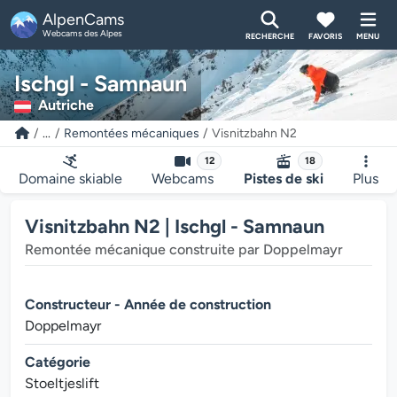
AlpenCams
Webcams des Alpes
RECHERCHE
FAVORIS
MENU
Ischgl - Samnaun
Autriche
...
Remontées mécaniques
Visnitzbahn N2
12
18
Domaine skiable
Webcams
Pistes de ski
Plus
Visnitzbahn N2 | Ischgl - Samnaun
Remontée mécanique construite par Doppelmayr
Constructeur - Année de construction
Doppelmayr
Catégorie
Stoeltjeslift