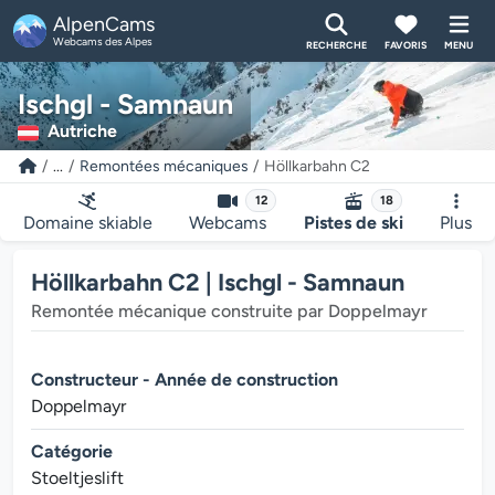
AlpenCams
Webcams des Alpes
RECHERCHE
FAVORIS
MENU
Ischgl - Samnaun
Autriche
...
Remontées mécaniques
Höllkarbahn C2
12
18
Domaine skiable
Webcams
Pistes de ski
Plus
Höllkarbahn C2 | Ischgl - Samnaun
Remontée mécanique construite par Doppelmayr
Constructeur - Année de construction
Doppelmayr
Catégorie
Stoeltjeslift