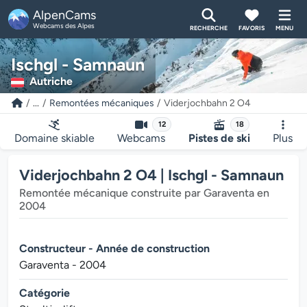
AlpenCams
Webcams des Alpes
RECHERCHE
FAVORIS
MENU
Ischgl - Samnaun
Autriche
...
Remontées mécaniques
Viderjochbahn 2 O4
12
18
Domaine skiable
Webcams
Pistes de ski
Plus
Viderjochbahn 2 O4 | Ischgl - Samnaun
Remontée mécanique construite par Garaventa en
2004
Constructeur - Année de construction
Garaventa - 2004
Catégorie