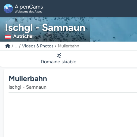
AlpenCams
Webcams des Alpes
Ischgl - Samnaun
Autriche
...
Vidéos & Photos
Mullerbahn
Domaine skiable
Mullerbahn
Ischgl - Samnaun