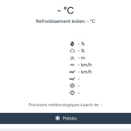
- °C
Refroidissement éolien: - °C
- %
- %
- m
- km/h
- km/h
-
-
-
Prévisions météorologiques à partir de: -
Météo