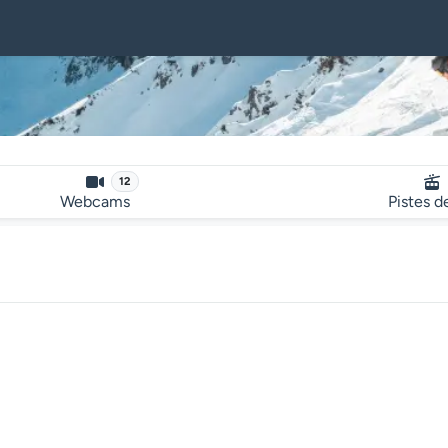
12
Webcams
Pistes d