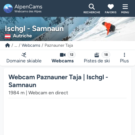
AlpenCams
Webcams des Alpes
RECHERCHE
FAVORIS
MENU
Ischgl - Samnaun
Autriche
...
Webcams
Paznauner Taja
12
18
Domaine skiable
Webcams
Pistes de ski
Plus
Webcam Paznauner Taja | Ischgl -
Samnaun
1984 m | Webcam en direct