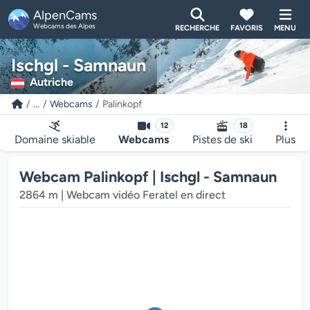
AlpenCams
Webcams des Alpes
RECHERCHE
FAVORIS
MENU
Ischgl - Samnaun
Autriche
...
Webcams
Palinkopf
12
18
Domaine skiable
Webcams
Pistes de ski
Plus
Webcam Palinkopf | Ischgl - Samnaun
2864 m | Webcam vidéo Feratel en direct
 multimédia de la webcam charge...