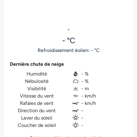
-
- °C
Refroidissement éolien: - °C
Dernière chute de neige
Humidité
- %
Nébulosité
- %
Visibilité
- m
Vitesse du vent
- km/h
Rafales de vent
- km/h
Direction du vent
-
Lever du soleil
-
Coucher de soleil
-