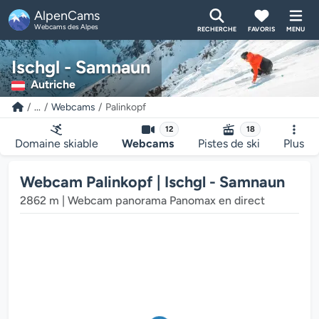
AlpenCams
Webcams des Alpes
RECHERCHE
FAVORIS
MENU
Ischgl - Samnaun
Autriche
...
Webcams
Palinkopf
Le lecteur multimédia de la webcam charge...
12
18
Domaine skiable
Webcams
Pistes de ski
Plus
Webcam Palinkopf | Ischgl - Samnaun
2862 m | Webcam panorama Panomax en direct