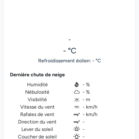
-
- °C
Refroidissement éolien: - °C
Dernière chute de neige
Humidité
- %
Nébulosité
- %
Visibilité
- m
Vitesse du vent
- km/h
Rafales de vent
- km/h
Direction du vent
-
Lever du soleil
-
Coucher de soleil
-