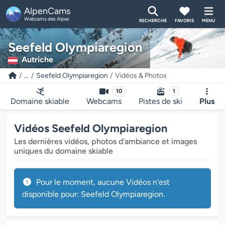
AlpenCams
Webcams des Alpes
RECHERCHE
FAVORIS
MENU
Seefeld Olympiaregion
Autriche
...
Seefeld Olympiaregion
Vidéos & Photos
10
1
Domaine skiable
Webcams
Pistes de ski
Plus
Vidéos Seefeld Olympiaregion
Les dernières vidéos, photos d'ambiance et images
uniques du domaine skiable
Pour le moment, aucune Vidéos n'est
disponible pour: Seefeld Olympiaregion.