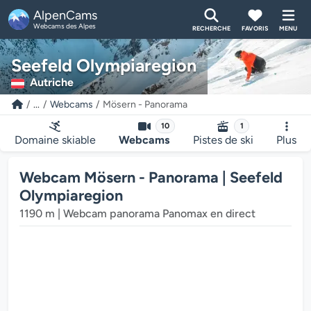
AlpenCams
Webcams des Alpes
RECHERCHE
FAVORIS
MENU
Seefeld Olympiaregion
Autriche
...
Webcams
Mösern - Panorama
10
1
Domaine skiable
Webcams
Pistes de ski
Plus
Le lecteur multimédia de la webcam charge...
Webcam Mösern - Panorama | Seefeld
Olympiaregion
1190 m | Webcam panorama Panomax en direct