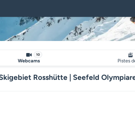
e
10
Webcams
Pistes d
kigebiet Rosshütte | Seefeld Olympiar
Le lecteur multimédia de la we