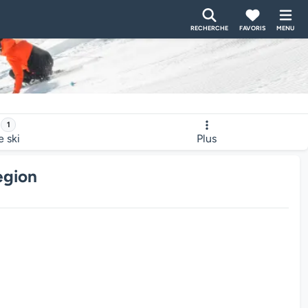
RECHERCHE
FAVORIS
MENU
1
e ski
Plus
egion
bcam charge...