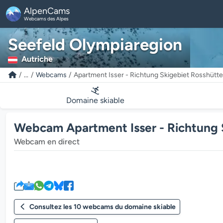
AlpenCams
Webcams des Alpes
Seefeld Olympiaregion
Autriche
...
Webcams
Apartment Isser - Richtung Skigebiet Rosshütt
Domaine skiable
Webcam Apartment Isser - Richtung S
Webcam en direct
Consultez les 10 webcams du domaine skiable