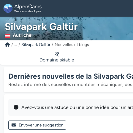
AlpenCams
Webcams des Alpes
Silvapark Galtür
Autriche
...
Silvapark Galtür
Nouvelles et blogs
Domaine skiable
Dernières nouvelles de la Silvapark G
Restez informé des nouvelles remontées mécaniques, des 
Avez-vous une astuce ou une bonne idée pour un arti
Envoyer une suggestion