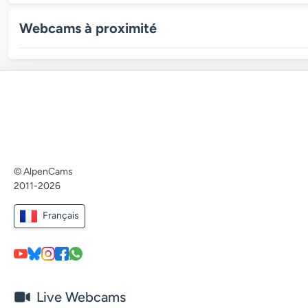
Webcams à proximité
© AlpenCams
2011-2026
Français
Live Webcams