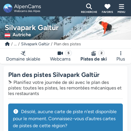
AlpenCams
Webcams des Alpes
RECHERCHE
FAVORIS
MENU
Silvapark Galtür
Autriche
...
Silvapark Galtür
Plan des pistes
5
2
Domaine skiable
Webcams
Pistes de ski
Plus
Plan des pistes Silvapark Galtür
⛷️ Planifiez votre journée de ski avec le plan des
pistes: toutes les pistes, les remontées mécaniques et
les restaurants
Désolé, aucune carte de piste n'est disponible
pour le moment. Connaissez-vous d'autres cartes
de pistes de cette région?