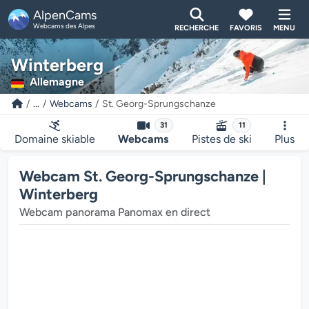
AlpenCams
Webcams des Alpes
RECHERCHE
FAVORIS
MENU
Winterberg
Allemagne
...
Webcams
St. Georg-Sprungschanze
31
11
Le lecteur multimédia de la webcam charge...
Domaine skiable
Webcams
Pistes de ski
Plus
Webcam St. Georg-Sprungschanze |
Winterberg
Webcam panorama Panomax en direct