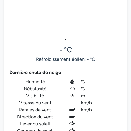
-
- °C
Refroidissement éolien: - °C
Dernière chute de neige
Humidité
- %
Nébulosité
- %
Visibilité
- m
Vitesse du vent
- km/h
Rafales de vent
- km/h
Direction du vent
-
Lever du soleil
-
Coucher de soleil
-