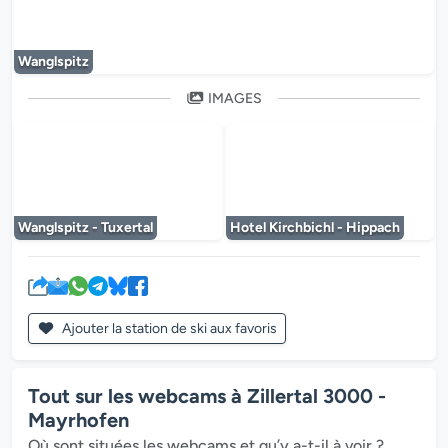
Wanglspitz
IMAGES
Le lecteur multimédia est en cours de chargem
Le lecteur multi
Wanglspitz - Tuxertal
Hotel Kirchbichl - Hippach
Ajouter la station de ski aux favoris
Tout sur les webcams à Zillertal 3000 -
Mayrhofen
Où sont situées les webcams et qu’y a-t-il à voir ?