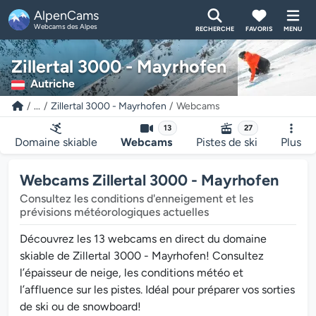
AlpenCams
Webcams des Alpes
RECHERCHE
FAVORIS
MENU
Zillertal 3000 - Mayrhofen
Autriche
...
Zillertal 3000 - Mayrhofen
Webcams
13
27
Domaine skiable
Webcams
Pistes de ski
Plus
Webcams Zillertal 3000 - Mayrhofen
Consultez les conditions d'enneigement et les
prévisions météorologiques actuelles
Découvrez les 13 webcams en direct du domaine
skiable de Zillertal 3000 - Mayrhofen! Consultez
l’épaisseur de neige, les conditions météo et
l’affluence sur les pistes. Idéal pour préparer vos sorties
de ski ou de snowboard!