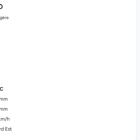
égère
°C
 mm
 mm
km/h
d Est