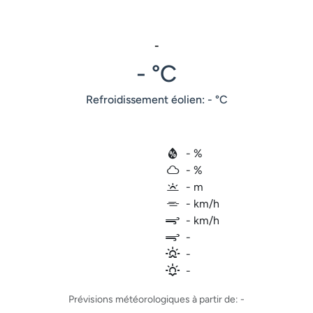
-
- °C
Refroidissement éolien: - °C
- %
- %
- m
- km/h
- km/h
-
-
-
Prévisions météorologiques à partir de: -