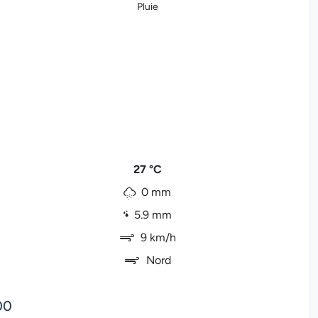
Pluie
27 °C
0 mm
5.9 mm
9 km/h
Nord
00