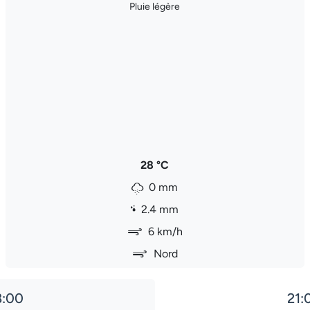
Pluie légère
28 °C
0 mm
2.4 mm
6 km/h
Nord
8:00
21: