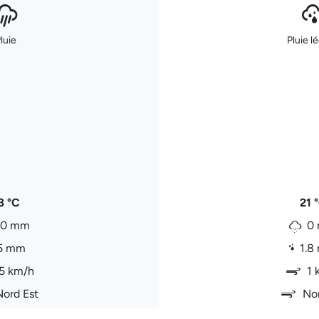
luie
Pluie l
3 °C
21 
0 mm
0
5 mm
1.8
5 km/h
1 
Nord Est
Nor