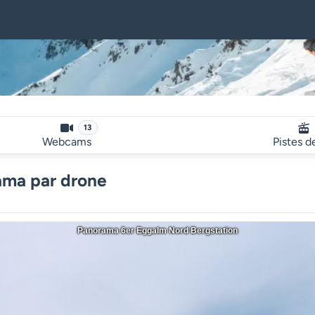
13
Webcams
Pistes d
ama par drone
Panorama 6er Eggalm Nord Bergstation