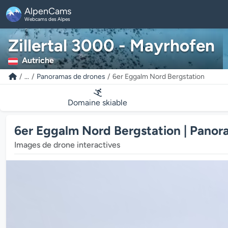
AlpenCams
Webcams des Alpes
Zillertal 3000 - Mayrhofen
Autriche
...
Panoramas de drones
6er Eggalm Nord Bergstation
Domaine skiable
6er Eggalm Nord Bergstation | Panor
Images de drone interactives