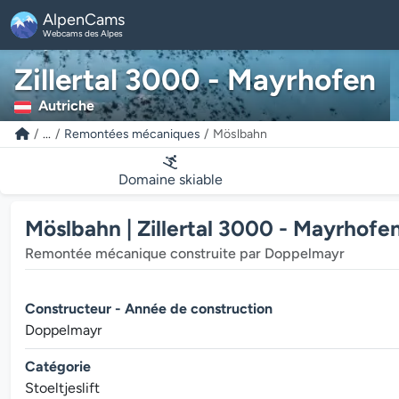
AlpenCams
Webcams des Alpes
Zillertal 3000 - Mayrhofen
Autriche
...
Remontées mécaniques
Möslbahn
Domaine skiable
Möslbahn | Zillertal 3000 - Mayrhofe
Remontée mécanique construite par Doppelmayr
Constructeur - Année de construction
Doppelmayr
Catégorie
Stoeltjeslift