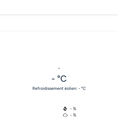
-
- °C
Refroidissement éolien: - °C
- %
- %