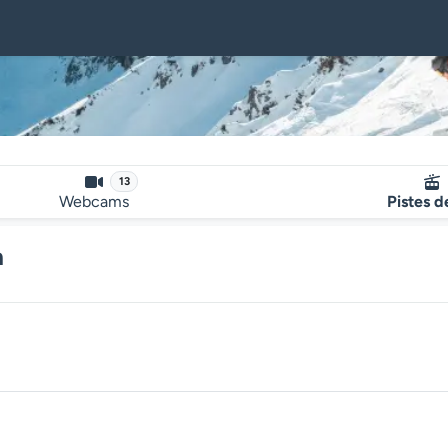
13
Webcams
Pistes d
n