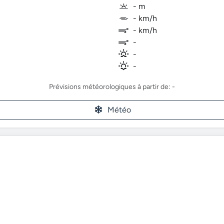
- m
- km/h
- km/h
-
-
-
Prévisions météorologiques à partir de: -
Météo