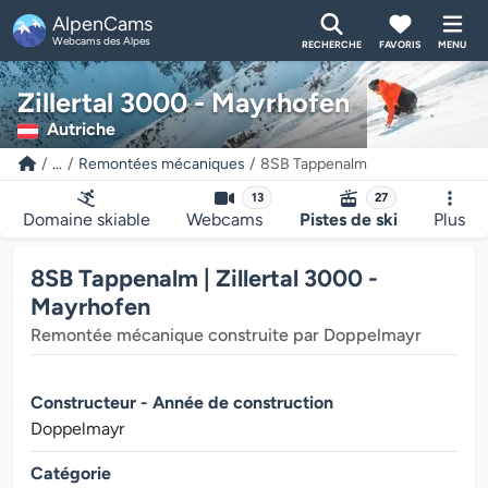
AlpenCams
Webcams des Alpes
RECHERCHE
FAVORIS
MENU
Zillertal 3000 - Mayrhofen
Autriche
...
Remontées mécaniques
8SB Tappenalm
13
27
Domaine skiable
Webcams
Pistes de ski
Plus
8SB Tappenalm | Zillertal 3000 -
Mayrhofen
Remontée mécanique construite par Doppelmayr
Constructeur - Année de construction
Doppelmayr
Catégorie