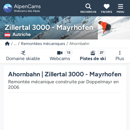
AlpenCams
Webcams des Alpes
RECHERCHE
FAVORIS
MENU
Zillertal 3000 - Mayrhofen
Autriche
...
Remontées mécaniques
Ahornbahn
13
27
Domaine skiable
Webcams
Pistes de ski
Plus
Ahornbahn | Zillertal 3000 - Mayrhofen
Remontée mécanique construite par Doppelmayr en
2006