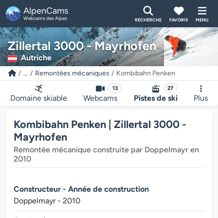
AlpenCams
Webcams des Alpes
RECHERCHE
FAVORIS
MENU
Zillertal 3000 - Mayrhofen
Autriche
...
Remontées mécaniques
Kombibahn Penken
13
27
Domaine skiable
Webcams
Pistes de ski
Plus
Kombibahn Penken | Zillertal 3000 -
Mayrhofen
Remontée mécanique construite par Doppelmayr en
2010
Constructeur - Année de construction
Doppelmayr - 2010