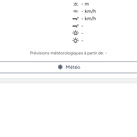
- m
- km/h
- km/h
-
-
-
Prévisions météorologiques à partir de: -
Météo