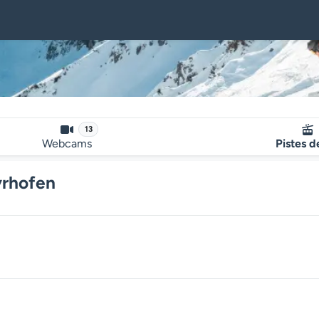
13
Webcams
Pistes d
yrhofen