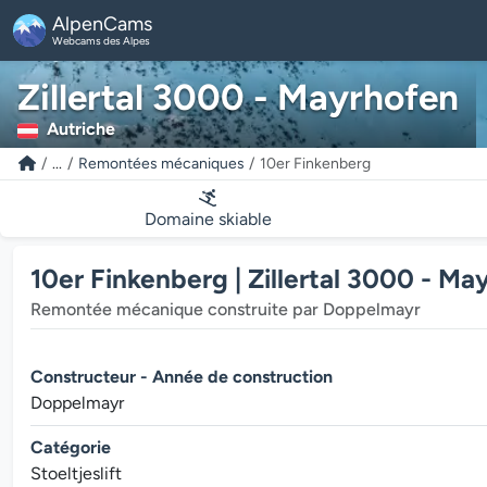
AlpenCams
Webcams des Alpes
Zillertal 3000 - Mayrhofen
Autriche
...
Remontées mécaniques
10er Finkenberg
Domaine skiable
10er Finkenberg | Zillertal 3000 - Ma
Remontée mécanique construite par Doppelmayr
Constructeur - Année de construction
Doppelmayr
Catégorie
Stoeltjeslift