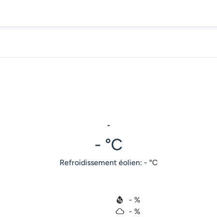
-
- °C
Refroidissement éolien: - °C
- %
- %