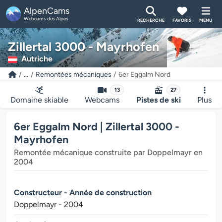
AlpenCams
Webcams des Alpes
RECHERCHE
FAVORIS
MENU
Zillertal 3000 - Mayrhofen
Autriche
...
Remontées mécaniques
6er Eggalm Nord
13
27
Domaine skiable
Webcams
Pistes de ski
Plus
6er Eggalm Nord | Zillertal 3000 -
Mayrhofen
Remontée mécanique construite par Doppelmayr en
2004
Constructeur - Année de construction
Doppelmayr - 2004