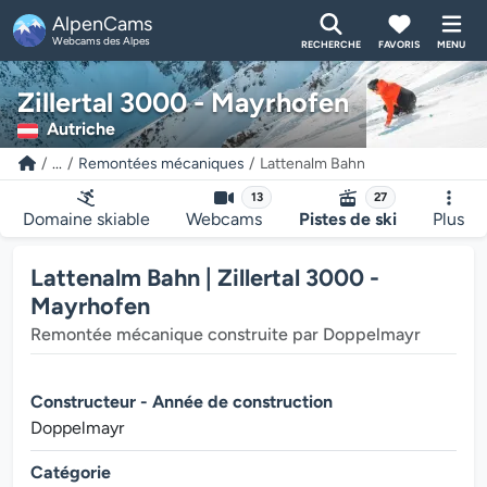
AlpenCams
Webcams des Alpes
RECHERCHE
FAVORIS
MENU
Zillertal 3000 - Mayrhofen
Autriche
...
Remontées mécaniques
Lattenalm Bahn
13
27
Domaine skiable
Webcams
Pistes de ski
Plus
Lattenalm Bahn | Zillertal 3000 -
Mayrhofen
Remontée mécanique construite par Doppelmayr
Constructeur - Année de construction
Doppelmayr
Catégorie