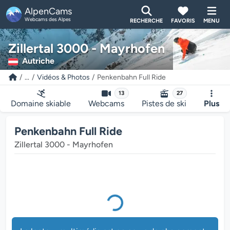
AlpenCams
Webcams des Alpes
RECHERCHE
FAVORIS
MENU
Le lecteur multimédia est en cours de chargement...
Zillertal 3000 - Mayrhofen
Autriche
...
Vidéos & Photos
Penkenbahn Full Ride
13
27
Domaine skiable
Webcams
Pistes de ski
Plus
Penkenbahn Full Ride
Zillertal 3000 - Mayrhofen