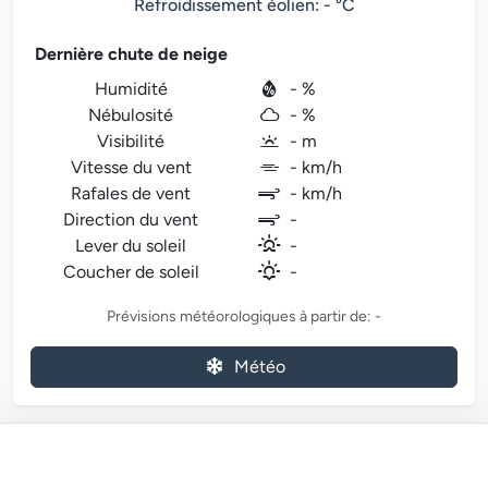
Refroidissement éolien: - °C
Dernière chute de neige
Humidité
- %
Nébulosité
- %
Visibilité
- m
Vitesse du vent
- km/h
Rafales de vent
- km/h
Direction du vent
-
Lever du soleil
-
Coucher de soleil
-
Prévisions météorologiques à partir de: -
Météo