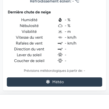
Refroidissement éolien: - °C
Dernière chute de neige
Humidité
- %
Nébulosité
- %
Visibilité
- m
Vitesse du vent
- km/h
Rafales de vent
- km/h
Direction du vent
-
Lever du soleil
-
Coucher de soleil
-
Prévisions météorologiques à partir de: -
Météo