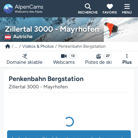
AlpenCams
Webcams des Alpes
RECHERCHE
FAVORIS
MENU
Le lecteur multimédia est en cours de chargement...
Zillertal 3000 - Mayrhofen
Autriche
...
Vidéos & Photos
Penkenbahn Bergstation
13
27
Domaine skiable
Webcams
Pistes de ski
Plus
Penkenbahn Bergstation
Zillertal 3000 - Mayrhofen