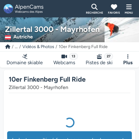
AlpenCams
Webcams des Alpes
RECHERCHE
FAVORIS
MENU
Le lecteur multimédia est en cours de chargement...
Zillertal 3000 - Mayrhofen
Autriche
...
Vidéos & Photos
10er Finkenberg Full Ride
13
27
Domaine skiable
Webcams
Pistes de ski
Plus
10er Finkenberg Full Ride
Zillertal 3000 - Mayrhofen