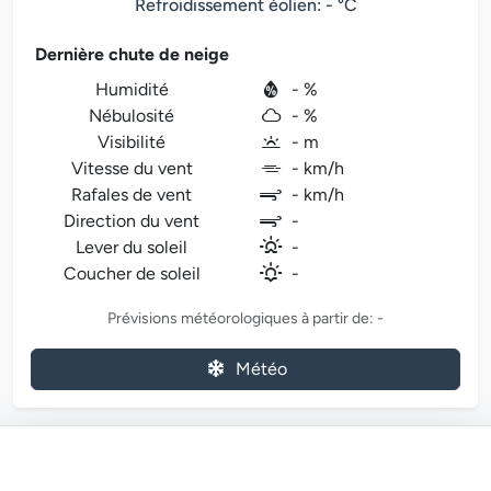
Refroidissement éolien: - °C
Dernière chute de neige
Humidité
- %
Nébulosité
- %
Visibilité
- m
Vitesse du vent
- km/h
Rafales de vent
- km/h
Direction du vent
-
Lever du soleil
-
Coucher de soleil
-
Prévisions météorologiques à partir de: -
Météo