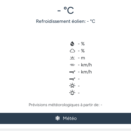
- °C
Refroidissement éolien: - °C
- %
- %
- m
- km/h
- km/h
-
-
-
Prévisions météorologiques à partir de: -
Météo