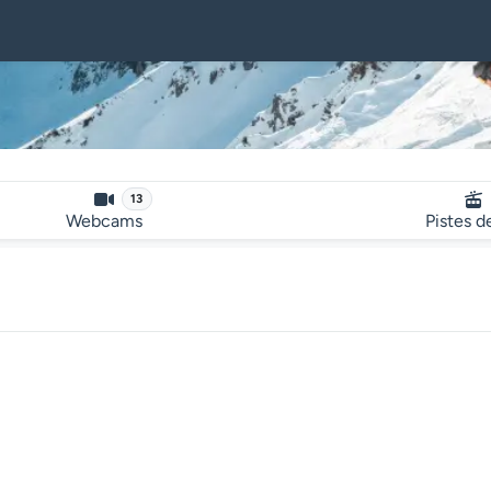
13
Webcams
Pistes d